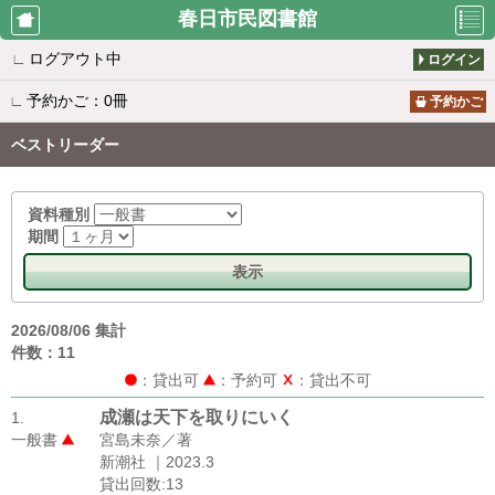
春日市民図書館
∟
ログアウト中
ログイン
利用者のペ
資料検索
新着案内
∟
予約かご：0冊
ージ
予約かご
ベストリーダー
ベストリー
ベストオー
所蔵一覧
ダー
ダー
資料種別
期間
表示
おすすめブ
図書館から
休館日カレ
ックリスト
のお知らせ
ンダー
2026/08/06 集計
件数：11
：貸出可
：予約可
：貸出不可
移動図書館
雑誌タイト
カレンダー
ル一覧
成瀬は天下を取りにいく
1.
一般書
宮島未奈／著
新潮社 ｜2023.3
貸出回数:13